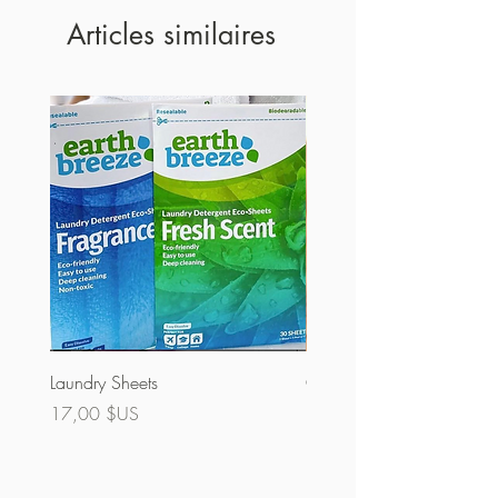
Articles similaires
Laundry Sheets
Couverture 60% (vrac)
Prix
Prix
17,00 $US
32,00 $US