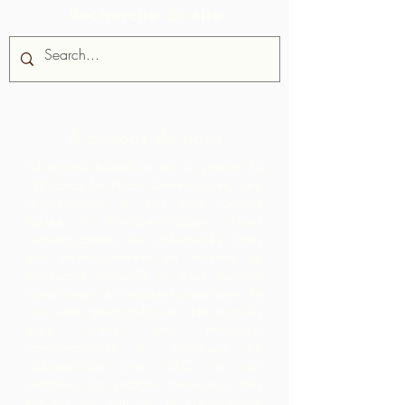
Recherche du site
À propos de nous
Chocolate Rebellion est un projet de
l'Alliance for Rural Communities, une
organisation à but non lucratif
basée à Trinité-et-Tobago.
Nous
accompagnons les collectivités dans
leur développement de moyens de
production collectifs où elles peuvent
transformer les matières premières de
leur zone géographique. Les produits
ainsi créés sont marqués,
commercialisés et distribués en
collaboration avec ARC, ce qui
entraîne des marges beaucoup plus
élevées au sein de la communauté