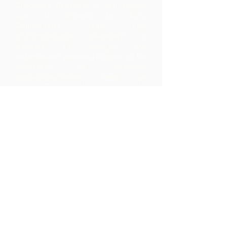
Chocolate Rebellion is een project
van de Alliance for Rural
Communities, een non-
profitorganisatie gevestigd in
Trinidad en Tobago.
We
ondersteunen gemeenschappen bij het
ontwikkelen van collectieve
productiefaciliteiten waar ze
grondstoffen uit hun geografische
gebied kunnen verwerken. De
producten die zo worden gecreëerd,
worden gebrandmerkt, op de markt
gebracht en gedistribueerd in
samenwerking met ARC - wat leidt tot
veel hogere marges binnen de
gemeenschap dan ze zouden hebben
gerealiseerd door alleen de
grondstoffen te exporteren.
Neem contact
op