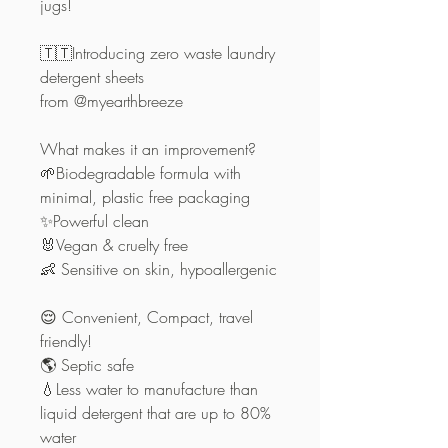
jugs! ⁣
🇹🇹Introducing zero waste laundry
detergent sheets
from @myearthbreeze ⁣
What makes it an improvement? ⁣
🌱Biodegradable formula with
minimal, plastic free packaging ⁣
✨Powerful clean⁣
🐰Vegan & cruelty free ⁣
👶 Sensitive on skin, hypoallergenic
😌 Convenient, Compact, travel
friendly!
🌎 Septic safe ⁣
💧Less water to manufacture than
liquid detergent that are up to 80%
water ⁣