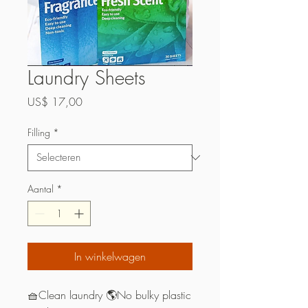
Laundry Sheets
Prijs
US$ 17,00
Filling
*
Aantal
*
In winkelwagen
🧺Clean laundry 🌎No bulky plastic