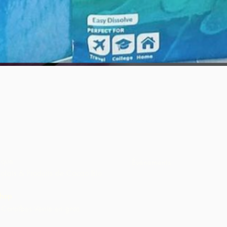
Aperçu rapide
ique
Événements
olats & Produits de Cacao Bio
hop
Caraïbes Vente en gros