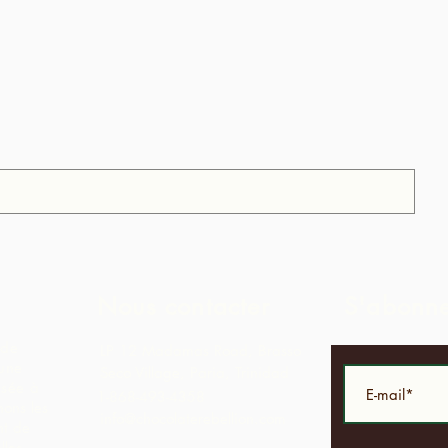
Nous contacter
S'abonn
 de
LP 12 Madamas Road, Brasso
 une
Seco Village, Paria, Trinidad
asée à
1-868-493-4358
ons les
info@chocolaterebellion.com
nt de
lles