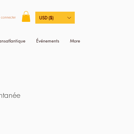
 connecter
USD ($)
ransatlantique
Événements
More
antanée