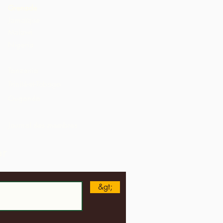
Grenade
Jamaïque
Malawi
Nigeria
St. Lucia
Tanzania
Trinité-et-Tobago
Ouganda
Etats-Unis
Journal des membres
er
&gt;