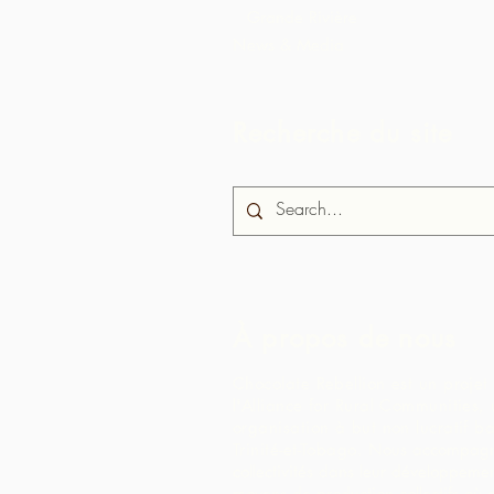
Grande Rivière
News & Media
Recherche du site
À propos de nous
Chocolate Rebellion est un projet
l'Alliance for Rural Communities,
organisation à but non lucratif b
Trinité-et-Tobago.
Nous accompagn
collectivités dans leur développeme
moyens de production collectifs où e