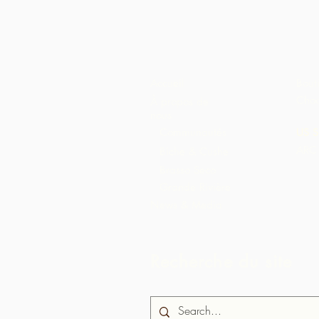
Accueil
Bout
Choc
À propos de
nous
Communautés
US S
ARC 
Biche & Cushe
Brasso Seco
Grande Rivière
News & Media
Recherche du site