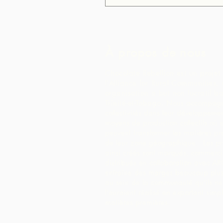
À propos de nous
Chocolate Rebellion est un projet
l'Alliance for Rural Communities,
organisation à but non lucratif b
Trinité-et-Tobago.
Nous accompagn
collectivités dans leur développeme
moyens de production collectifs où e
peuvent transformer les matières pr
de leur zone géographique. Les pr
ainsi créés sont marqués, commercia
distribués en collaboration avec AR
entraîne des marges beaucoup plus
au sein de la communauté qu'ils ne
l'auraient réalisé en exportant simp
matières premières.