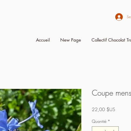
Se
Accueil
New Page
Collectif Chocolat T
Coupe menst
Prix
22,00 $US
Quantité
*