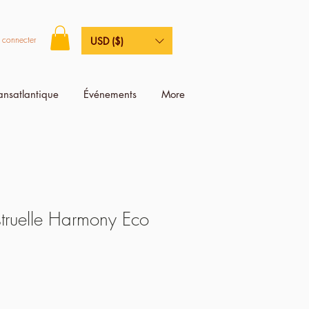
 connecter
USD ($)
ransatlantique
Événements
More
ruelle Harmony Eco