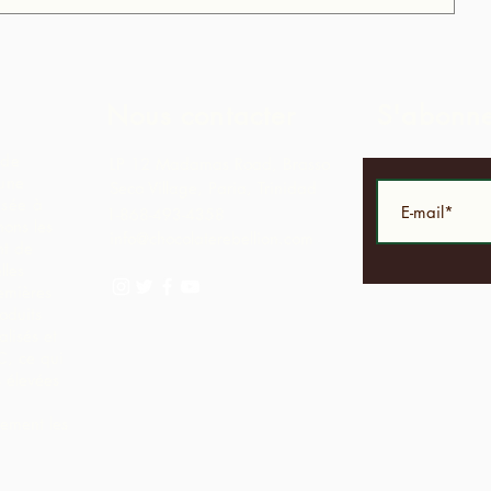
Nous contacter
S'abonn
 de
LP 12 Madamas Road, Brasso
 une
Seco Village, Paria, Trinidad
asée à
1-868-493-4358
ons les
info@chocolaterebellion.com
nt de
lles
emières
oduits
lisés et
C, ce qui
 élevées
lement les