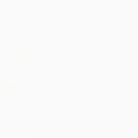
Collectif Chocolat Transatlantique
Cameroun
Côte d'Ivoire
Dominique
Ghana
Grenade
Jamaïque
Malawi
Nigeria
St. Lucia
Tanzania
Trinité-et-Tobago
Ouganda