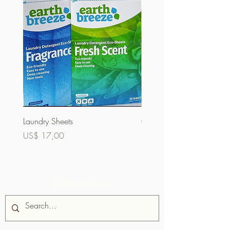
Laundry Sheets
Couverture 60% (bulk)
Prijs
Prijs
US$ 17,00
US$ 32,00
Site zoeken