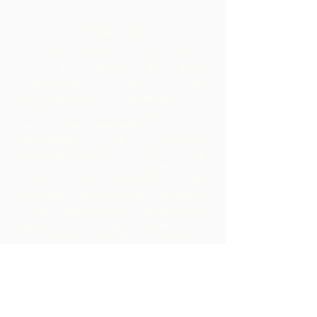
Over ons
Chocolate Rebellion is een project
van de Alliance for Rural
Communities, een non-
profitorganisatie gevestigd in
Trinidad en Tobago.
We
ondersteunen gemeenschappen bij het
ontwikkelen van collectieve
productiefaciliteiten waar ze
grondstoffen uit hun geografische
gebied kunnen verwerken. De
producten die zo worden gecreëerd,
worden gebrandmerkt, op de markt
gebracht en gedistribueerd in
samenwerking met ARC - wat leidt tot
veel hogere marges binnen de
gemeenschap dan ze zouden hebben
gerealiseerd door alleen de
grondstoffen te exporteren.