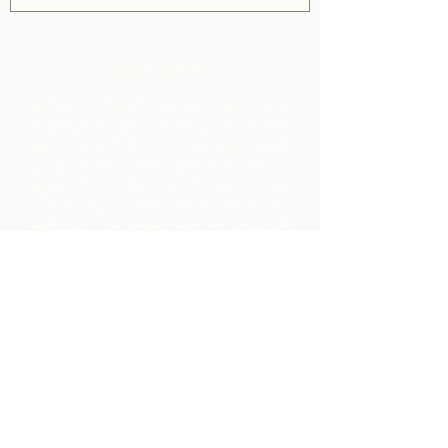
हमारे बारे में
चॉकलेट रिबेलियन एलायंस फॉर रूरल
कम्युनिटीज की एक परियोजना है, जो त्रिनिदाद
और टोबैगो में स्थित एक गैर-लाभकारी संगठन
है।
हम सामूहिक उत्पादन सुविधाओं के विकास में
समुदायों का समर्थन करते हैं जहां वे अपने
भौगोलिक क्षेत्र से कच्चे माल को संसाधित कर
सकते हैं। इस प्रकार बनाए गए उत्पादों को
एआरसी के सहयोग से ब्रांडेड, विपणन और
वितरित किया जाता है - जिससे समुदाय के भीतर
बहुत अधिक मार्जिन होता है, जो उन्हें केवल कच्चे
माल के निर्यात से प्राप्त होता।
संपर्क करें
एलपी 12 मैडमास रोड, ब्रासो सेको
विलेज, परिया, त्रिनिदाद
1-868-493-4358