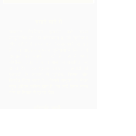
हमारे बारे में
चॉकलेट रिबेलियन एलायंस फॉर रूरल
कम्युनिटीज की एक परियोजना है, जो त्रिनिदाद
और टोबैगो में स्थित एक गैर-लाभकारी संगठन
है।
हम सामूहिक उत्पादन सुविधाओं के विकास में
समुदायों का समर्थन करते हैं जहां वे अपने
भौगोलिक क्षेत्र से कच्चे माल को संसाधित कर
सकते हैं। इस प्रकार बनाए गए उत्पादों को
एआरसी के सहयोग से ब्रांडेड, विपणन और
वितरित किया जाता है - जिससे समुदाय के भीतर
बहुत अधिक मार्जिन होता है, जो उन्हें केवल कच्चे
माल के निर्यात से प्राप्त होता।
संपर्क करें
एलपी 12 मैडमास रोड, ब्रासो सेको
विलेज, परिया, त्रिनिदाद
1-868-493-4358