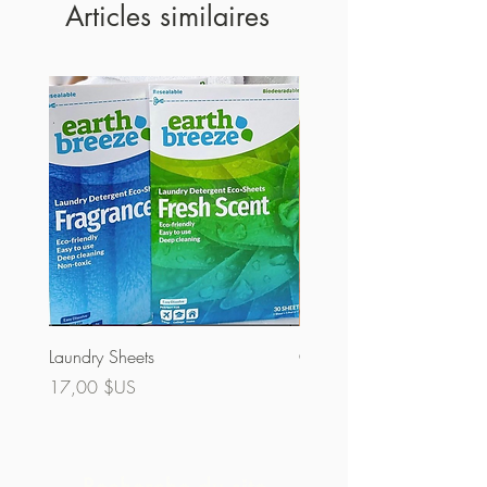
Articles similaires
Laundry Sheets
Couverture 60% (vrac)
Prix
Prix
17,00 $US
32,00 $US
Recherche du site