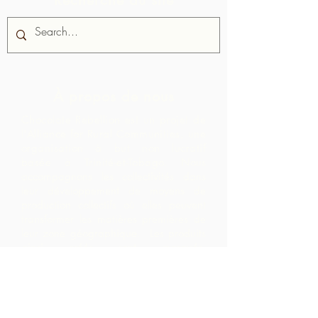
À propos de nous
Chocolate Rebellion est un projet de
l'Alliance for Rural Communities, une
organisation à but non lucratif
basée à Trinité-et-Tobago.
Nous
accompagnons les collectivités dans
leur développement de moyens de
production collectifs où elles peuvent
transformer les matières premières de
leur zone géographique. Les produits
ainsi créés sont marqués,
commercialisés et distribués en
collaboration avec ARC, ce qui
entraîne des marges beaucoup plus
élevées au sein de la communauté