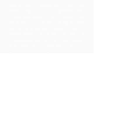
unterstützen Gemeinden bei der
Entwicklung gemeinsamer
Produktionsstätten, in denen sie
Rohstoffe aus ihrem geografischen
Gebiet verarbeiten können. Die so
entstandenen Produkte werden in
Zusammenarbeit mit ARC gebrandet,
vermarktet und vertrieben – was zu
viel höheren Margen innerhalb der
Community führt, als sie durch den
bloßen Export der Rohstoffe erzielt
hätten.
Kontaktiere uns
LP 12 Madamas Road, Brasso
Seco Village, Paria, Trinidad
1-868-493-4358
info@chocolaterebellion.com