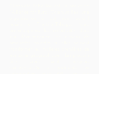
Chocolate Rebellion est un projet de
l'Alliance for Rural Communities, une
organisation à but non lucratif
basée à Trinité-et-Tobago.
Nous
accompagnons les collectivités dans
leur développement de moyens de
production collectifs où elles peuvent
transformer les matières premières de
leur zone géographique. Les produits
ainsi créés sont marqués,
commercialisés et distribués en
collaboration avec ARC, ce qui
entraîne des marges beaucoup plus
élevées au sein de la communauté
qu'ils ne l'auraient réalisé en exportant
simplement les matières premières.
Nous contacter
LP 12 Madamas Road, Brasso
Seco Village, Paria, Trinidad