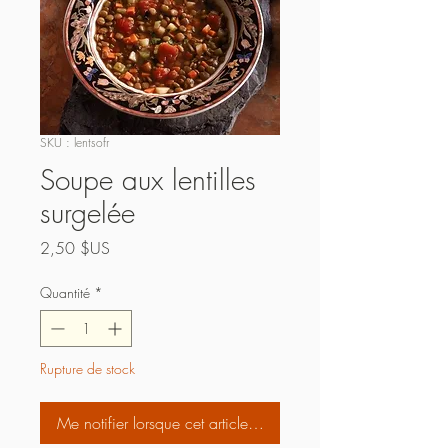
SKU : lentsofr
Soupe aux lentilles
surgelée
Prix
2,50 $US
Quantité
*
Rupture de stock
Me notifier lorsque cet article est disponible