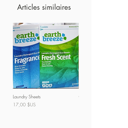
Articles similaires
Laundry Sheets
Couverture 60% (vrac)
Prix
Prix
17,00 $US
32,00 $US