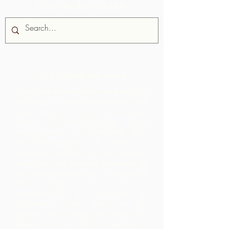
Recherche du site
À propos de nous
Chocolate Rebellion est un projet de
l'Alliance for Rural Communities, une
organisation à but non lucratif
basée à Trinité-et-Tobago.
Nous
accompagnons les collectivités dans
leur développement de moyens de
production collectifs où elles peuvent
transformer les matières premières de
leur zone géographique. Les produits
ainsi créés sont marqués,
commercialisés et distribués en
collaboration avec ARC, ce qui
entraîne des marges beaucoup plus
élevées au sein de la communauté