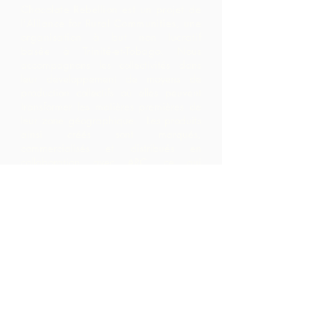
Chocolate Rebellion est un projet de
l'Alliance for Rural Communities, une
organisation à but non lucratif
basée à Trinité-et-Tobago.
Nous
accompagnons les collectivités dans
leur développement de moyens de
production collectifs où elles peuvent
transformer les matières premières de
leur zone géographique. Les produits
ainsi créés sont marqués,
commercialisés et distribués en
collaboration avec ARC, ce qui
entraîne des marges beaucoup plus
élevées au sein de la communauté
qu'ils ne l'auraient réalisé en exportant
simplement les matières premières.
Nous contacter
LP 12 Madamas Road, Brasso
Seco Village, Paria, Trinidad