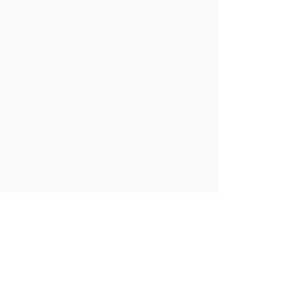
van de Alliance for Rural
Communities, een non-
profitorganisatie gevestigd in
Trinidad en Tobago.
We
ondersteunen gemeenschappen bij het
ontwikkelen van collectieve
productiefaciliteiten waar ze
grondstoffen uit hun geografische
gebied kunnen verwerken. De
producten die zo worden gecreëerd,
worden gebrandmerkt, op de markt
gebracht en gedistribueerd in
samenwerking met ARC - wat leidt tot
veel hogere marges binnen de
gemeenschap dan ze zouden hebben
gerealiseerd door alleen de
grondstoffen te exporteren.
Neem contact
op