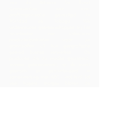
van de Alliance for Rural
Communities, een non-
profitorganisatie gevestigd in
Trinidad en Tobago.
We
ondersteunen gemeenschappen bij het
ontwikkelen van collectieve
productiefaciliteiten waar ze
grondstoffen uit hun geografische
gebied kunnen verwerken. De
producten die zo worden gecreëerd,
worden gebrandmerkt, op de markt
gebracht en gedistribueerd in
samenwerking met ARC - wat leidt tot
veel hogere marges binnen de
gemeenschap dan ze zouden hebben
gerealiseerd door alleen de
grondstoffen te exporteren.
Neem contact
op