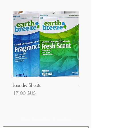
Laundry Sheets
Couverture 60% (vrac)
Prix
Prix
17,00 $US
32,00 $US
Recherche du site