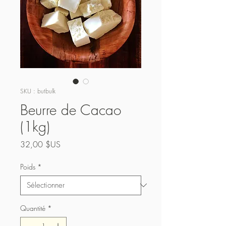
SKU : butbulk
Beurre de Cacao
(1kg)
Prix
32,00 $US
Poids
*
Quantité
*