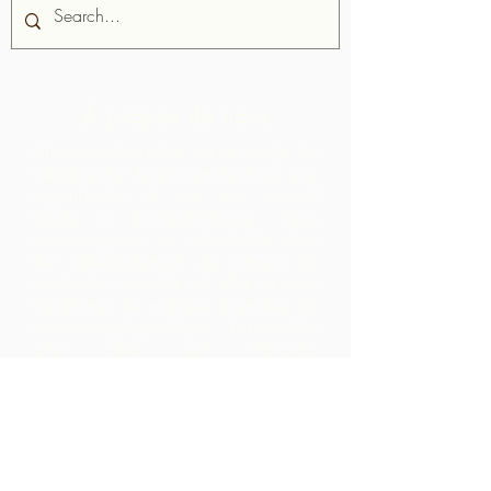
À propos de nous
Chocolate Rebellion est un projet de
l'Alliance for Rural Communities, une
organisation à but non lucratif
basée à Trinité-et-Tobago.
Nous
accompagnons les collectivités dans
leur développement de moyens de
production collectifs où elles peuvent
transformer les matières premières de
leur zone géographique. Les produits
ainsi créés sont marqués,
commercialisés et distribués en
collaboration avec ARC, ce qui
entraîne des marges beaucoup plus
élevées au sein de la communauté
qu'ils ne l'auraient réalisé en exportant
simplement les matières premières.