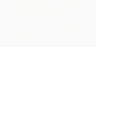
leur développement de moyens de
production collectifs où elles peuvent
transformer les matières premières de
leur zone géographique. Les produits
ainsi créés sont marqués,
commercialisés et distribués en
collaboration avec ARC, ce qui
entraîne des marges beaucoup plus
élevées au sein de la communauté
qu'ils ne l'auraient réalisé en exportant
simplement les matières premières.
Nous contacter
LP 12 Madamas Road, Brasso
Seco Village, Paria, Trinidad
1-868-493-4358
info@chocolaterebellion.com
We Accept