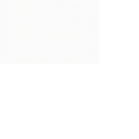
ontwikkelen van collectieve
productiefaciliteiten waar ze
grondstoffen uit hun geografische
gebied kunnen verwerken. De
producten die zo worden gecreëerd,
worden gebrandmerkt, op de markt
gebracht en gedistribueerd in
samenwerking met ARC - wat leidt tot
veel hogere marges binnen de
gemeenschap dan ze zouden hebben
gerealiseerd door alleen de
grondstoffen te exporteren.
Neem contact
op
LP 12 Madamas Road, Brasso
Seco Village, Paria, Trinidad
1-868-493-4358
info@chocolaterebellion.com