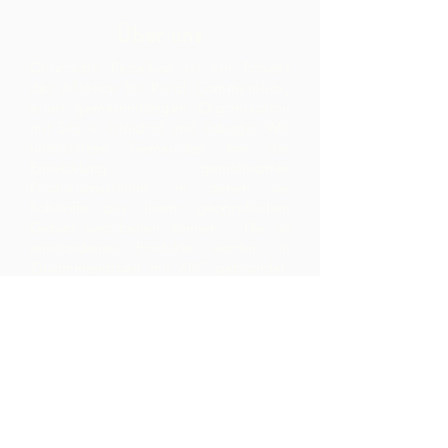
Über uns
Chocolate Rebellion ist ein Projekt
der Alliance for Rural Communities,
einer gemeinnützigen Organisation
mit Sitz in Trinidad und Tobago.
Wir
unterstützen Gemeinden bei der
Entwicklung gemeinsamer
Produktionsstätten, in denen sie
Rohstoffe aus ihrem geografischen
Gebiet verarbeiten können. Die so
entstandenen Produkte werden in
Zusammenarbeit mit ARC gebrandet,
vermarktet und vertrieben – was zu
viel höheren Margen innerhalb der
Community führt, als sie durch den
bloßen Export der Rohstoffe erzielt
hätten.
Kontaktiere uns