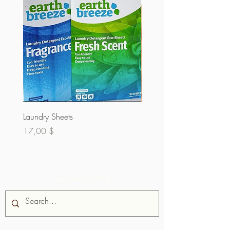
Laundry Sheets
Kuvertüre 60% (Masse)
Preis
Preis
17,00 $
32,00 $
Seitensuche