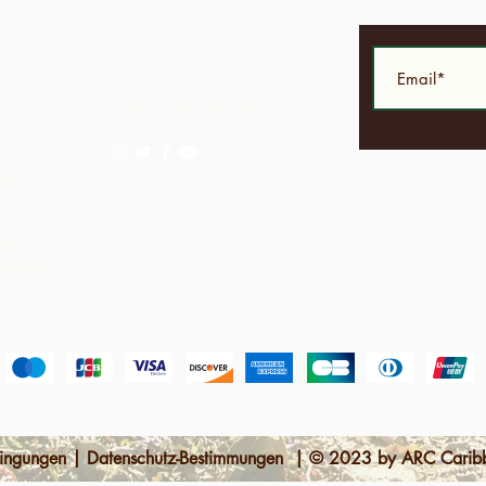
t der
LP 12 Madamas Road, Brasso
iner
Seco Village, Paria, Trinidad
Sitz in
1-868-493-4358
ützen
info@chocolaterebellion.com
n denen
hen Gebiet
ndenen
t mit
trieben –
alb der
 bloßen
dingungen | Datenschutz-Bestimmungen | © 2023 by ARC Caribb