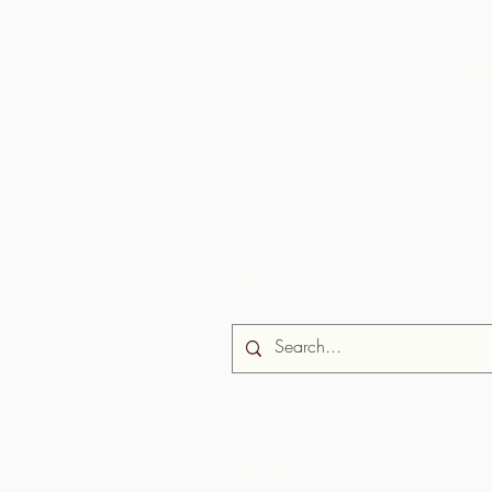
Heim
Eink
Pral
Über uns
Gemeinschaften
US S
ARC 
Biche & Cush
Brasso Seco
Grande Rivière
News & Media
Seitensuche
Über uns