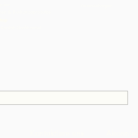
aufen
Veranstaltungen
inen & Bio-Kakaoprodukte
hop
Karibik Großhandel
Kontaktiere uns
Abonnie