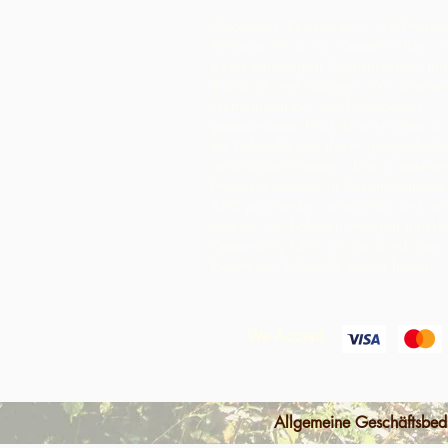
Chocolate Rebellion ist ein Projek
Alliance for Rural Communities, e
gemeinnützigen Organisation mit 
Trinidad und Tobago.
Wir unterst
Gemeinden bei der Entwicklung
gemeinsamer Produktionsstätten, i
sie Rohstoffe aus ihrem geografisc
verarbeiten können. Die so entsta
Produkte werden in Zusammenarbei
ARC gebrandet, vermarktet und ver
was zu viel höheren Margen innerh
Community führt, als sie durch den
Export der Rohstoffe erzielt hätten.
We Accept
Allgemeine Geschäftsbe