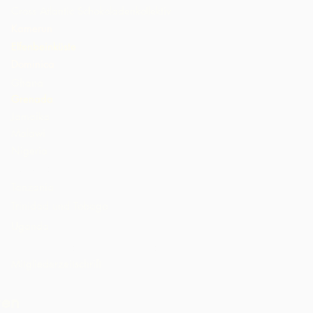
Cross Atlantic Schokoladenkollektiv
Kamerun
Elfenbeinküste
Dominica
Ghana
Grenada
Jamaika
Malawi
Nigeria
St. Lucia
Tanzania
Trinidad und Tobago
Uganda
Vereinigte Staaten von Amerika
Mitgliederzeitschrift
ren