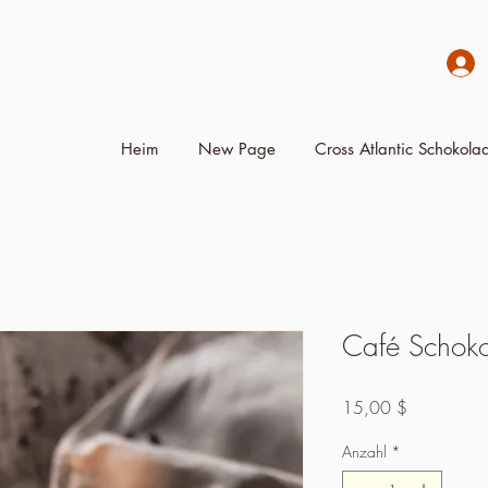
Heim
New Page
Cross Atlantic Schokolad
Café Schoko
Preis
15,00 $
Anzahl
*