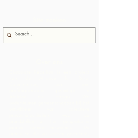
Site zoeken
Over ons
Chocolate Rebellion is een project
van de Alliance for Rural
Communities, een non-
profitorganisatie gevestigd in
Trinidad en Tobago.
We
ondersteunen gemeenschappen bij het
ontwikkelen van collectieve
productiefaciliteiten waar ze
grondstoffen uit hun geografische
gebied kunnen verwerken. De
producten die zo worden gecreëerd,