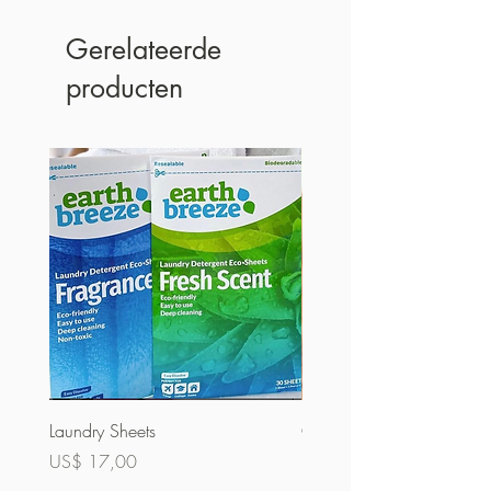
Gerelateerde
producten
Laundry Sheets
Couverture 60% (bulk)
Prijs
Prijs
US$ 17,00
US$ 32,00