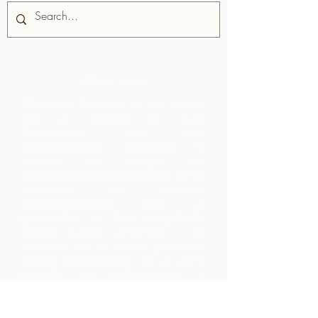
Over ons
Chocolate Rebellion is een project
van de Alliance for Rural
Communities, een non-
profitorganisatie gevestigd in
Trinidad en Tobago.
We
ondersteunen gemeenschappen bij het
ontwikkelen van collectieve
productiefaciliteiten waar ze
grondstoffen uit hun geografische
gebied kunnen verwerken. De
producten die zo worden gecreëerd,
worden gebrandmerkt, op de markt
gebracht en gedistribueerd in
samenwerking met ARC - wat leidt tot
veel hogere marges binnen de
gemeenschap dan ze zouden hebben