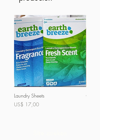
Laundry Sheets
Couverture 60% (bulk)
Prijs
Prijs
US$ 17,00
US$ 32,00
Site zoeken