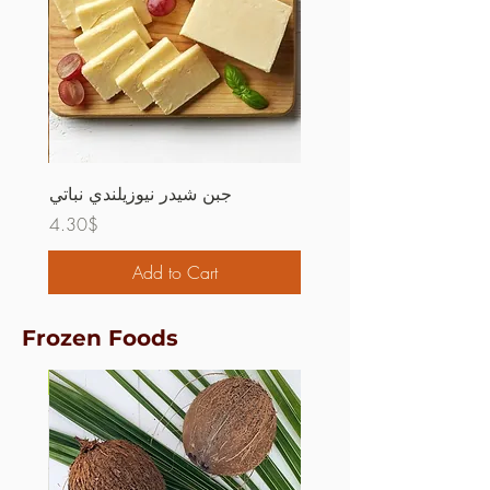
جبن شيدر نيوزيلندي نباتي
Price
4.30$
Add to Cart
Frozen Foods
- Free!