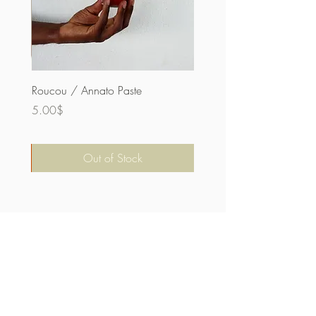
Roucou / Annato Paste
Price
5.00$
Out of Stock
بحث الموقع