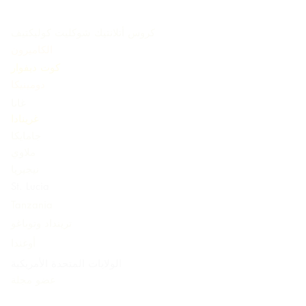
كروس أتلانتيك شوكليت كوليكتيف
الكاميرون
كوت ديفوار
دومينيكا
غانا
غرينادا
جامايكا
ملاوي
نيجيريا
St. Lucia
Tanzania
ترينداد وتوباغو
أوغندا
الولايات المتحدة الأمريكية
عضو مجلة