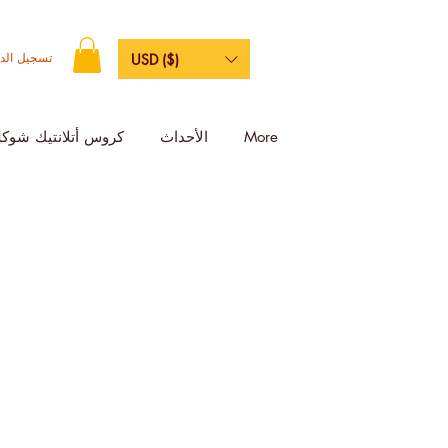
تسجيل الد
USD ($)
More
الأحداث
كروس أتلانتيك شوكل