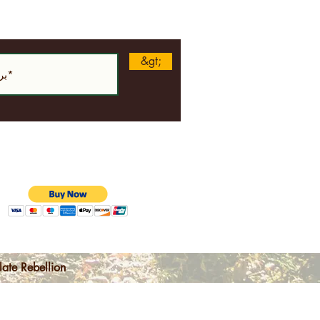
&gt;
الشروط والأحكام | سياسة خاصة