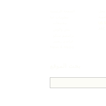
محل
الصفحة الرئيسية
ضوية
معلومات عنا
US S
مجتمعات
بيش وكوش
براسسو سيكو
غراندي ريفيير
News & Media
بحث الموقع