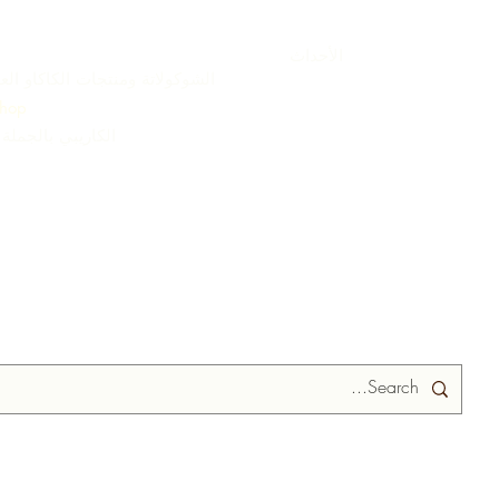
الأحداث
الشوكولاتة ومنتجات الكاكاو الع
hop
ARC الكاريبي بالجملة