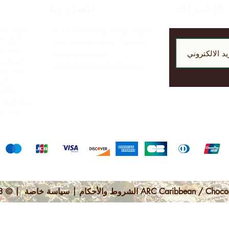
الإشتراك
اتصل بنا
تمرد الش
LP 12 Madamas Road، Brasso
أجل ال
Seco Village، Paria، Trinidad
ربحية مق
1-868-493-4358
المجتمع
info@chocolaterebellion.com
حيث يمكن
الج
مما يؤدي 
مما كانت ستدركه بمجرد تصدير المواد الخام.
 | © 2023 بواسطة ARC Caribbean / Chocolate Rebellion