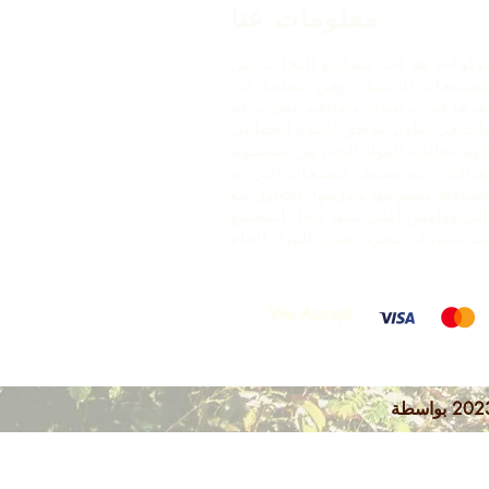
معلومات عنا
وكولاتة هو أحد مشاريع التحالف من
مجتمعات الريفية ، وهي منظمة غير
رها في ترينيداد وتوباغو.
نحن ندعم
ات في تطوير مرافق الإنتاج الجماعي
هم معالجة المواد الخام من منطقتهم
غرافية. يتم تصنيف المنتجات التي تم
إنشاؤها وتسويقها وتوزيعها بالتعاون مع ARC -
إلى هوامش أعلى بكثير داخل المجتمع
We Accept