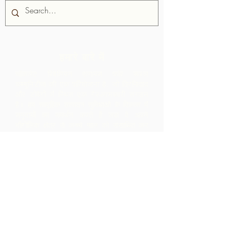
हमारे बारे में
चॉकलेट रिबेलियन एलायंस फॉर रूरल
कम्युनिटीज की एक परियोजना है, जो त्रिनिदाद
और टोबैगो में स्थित एक गैर-लाभकारी संगठन
है।
हम सामूहिक उत्पादन सुविधाओं के विकास में
समुदायों का समर्थन करते हैं जहां वे अपने
भौगोलिक क्षेत्र से कच्चे माल को संसाधित कर
सकते हैं। इस प्रकार बनाए गए उत्पादों को
एआरसी के सहयोग से ब्रांडेड, विपणन और
वितरित किया जाता है - जिससे समुदाय के भीतर
बहुत अधिक मार्जिन होता है, जो उन्हें केवल कच्चे
माल के निर्यात से प्राप्त होता।
संपर्क करें
एलपी 12 मैडमास रोड, ब्रासो सेको