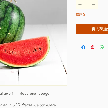
在庫なし
再入荷通
vailable in Trinidad and Tobago.
quoted in USD. Please use our handy