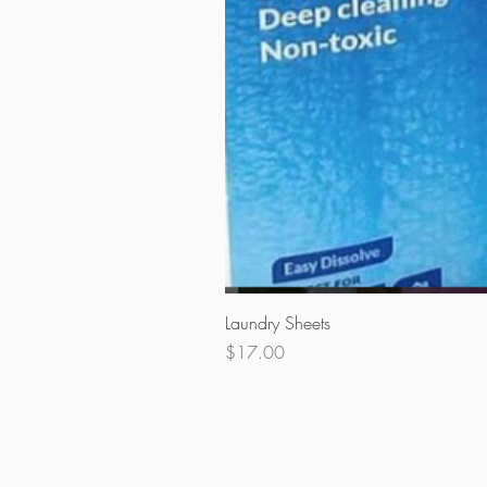
Laundry Sheets
価格
$17.00