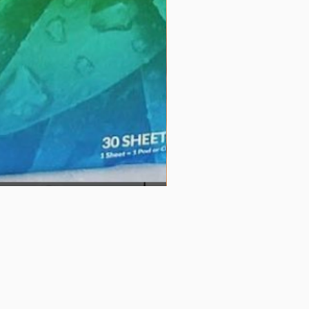
クーベルチュール60％（バ
価格
$32.00