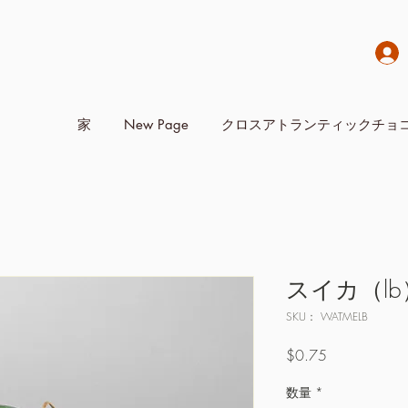
家
New Page
クロスアトランティックチョ
スイカ（lb
SKU： WATMELB
価
$0.75
格
数量
*