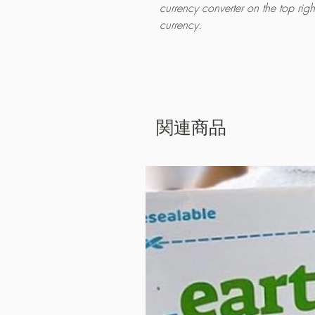
currency converter on the top rig
currency.
関連商品