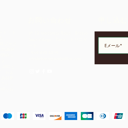
お問い合わせ
申し込む
ニダード・ト
LP 12 Madamas Road、Brasso
る
Seco Village、Paria、トリニダ
sのプロジェク
ード
らの原材
1-868-493-4358
の開発に
info@chocolaterebellion.com
しま
ARCと
グ、およ
に原材料
、コミュ
が得られ