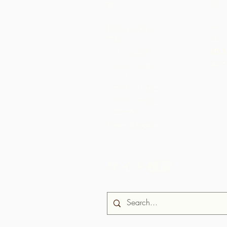
家
店
チョ
私たちに関し
品
ては
コミュニティ
US S
AR
ビッシュ＆ク
シェ
ブラッソセコ
グランデリビ
エール
News & Media
サイト検索