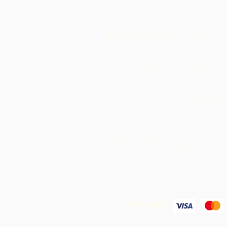
私たちに関しては
Chocolate Rebellionは、トリ
バゴに本拠を置く非営利団体であ
Alliance for RuralCommunity
トです。
私たちは、地域の地域か
料を処理できる集合的な生産施設
おいて、コミュニティをサポート
す。 このように作成された製品は、
共同でブランド化、マーケティン
び配布されます。これにより、単
を輸出するだけで実現するよりも
ニティ内ではるかに高いマージン
ます。
We Accept