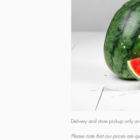
Delivery and store pickup only a
Please note that our prices are 