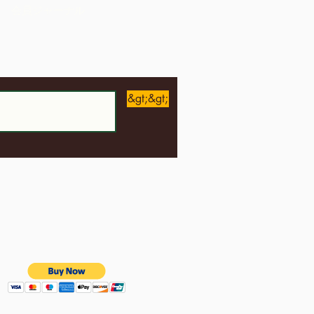
会員ジャーナル
&gt;&gt;