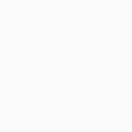
クロスアトランティックチョコレートコレク
ティブ
カメルーン
コートジボワール
ドミニカ
ガーナ
グレナダ
ジャマイカ
マラウイ
ナイジェリア
St. Lucia
Tanzania
トリニダード・トバゴ
ウガンダ
米国