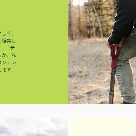
クして、
を編集し
。 「テ
るか、私
コンテン
します。