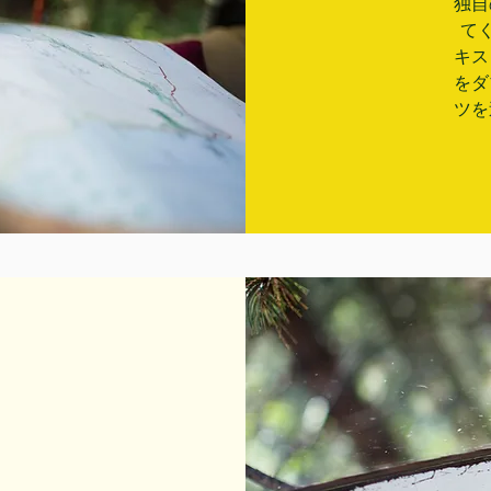
独自
て
キス
をダ
ツを