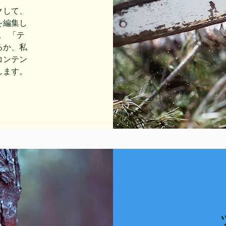
クして、
を編集し
。 「テ
るか、私
コンテン
します。