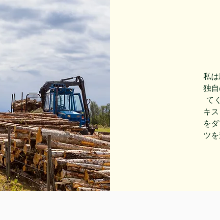
私は
独自
て
キス
をダ
ツを