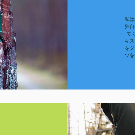
私は
独自
て
キス
をダ
ツを