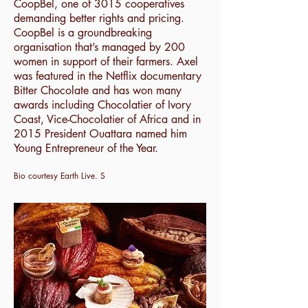
CoopBel, one of 3015 cooperatives
demanding better rights and pricing.
CoopBel is a groundbreaking
organisation that’s managed by 200
women in support of their farmers. Axel
was featured in the Netflix documentary
Bitter Chocolate and has won many
awards including Chocolatier of Ivory
Coast, Vice-Chocolatier of Africa and in
2015 President Ouattara named him
Young Entrepreneur of the Year.
Bio courtesy Earth Live. S