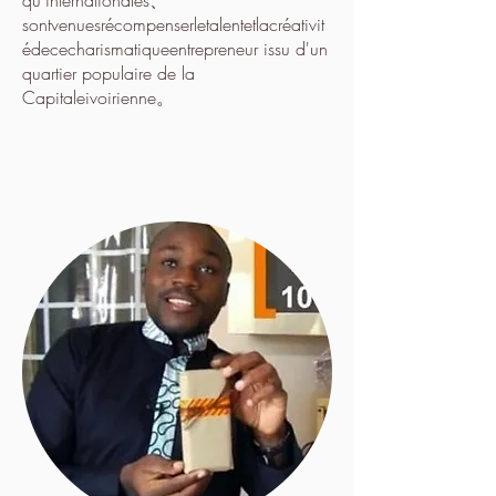
sontvenuesrécompenserletalentetlacréativit
édececharismatiqueentrepreneur issu d'un
quartier populaire de la
Capitaleivoirienne。