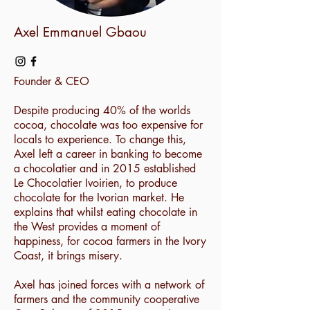
Axel Emmanuel Gbaou
Founder & CEO
Despite producing 40% of the worlds
cocoa, chocolate was too expensive for
locals to experience. To change this,
Axel left a career in banking to become
a chocolatier and in 2015 established
Le Chocolatier Ivoirien, to produce
chocolate for the Ivorian market. He
explains that whilst eating chocolate in
the West provides a moment of
happiness, for cocoa farmers in the Ivory
Coast, it brings misery.
Axel has joined forces with a network of
farmers and the community cooperative