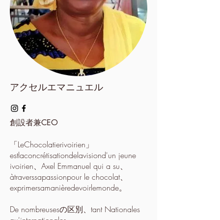
アクセルエマニュエル
創設者兼CEO
「LeChocolatierivoirien」
estlaconcrétisationdelavisiond'un jeune
ivoirien、Axel Emmanuel qui a su、
àtraverssapassionpour le chocolat、
exprimersamanièredevoirlemonde。
De nombreusesの区別、tant Nationales
qu'internationales、