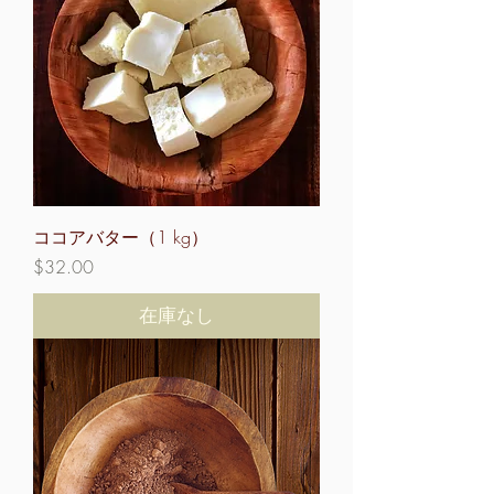
ココアバター（1 kg）
価格
$32.00
在庫なし