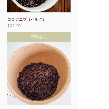
ココアニブ（バルク）
価格
$32.00
在庫なし