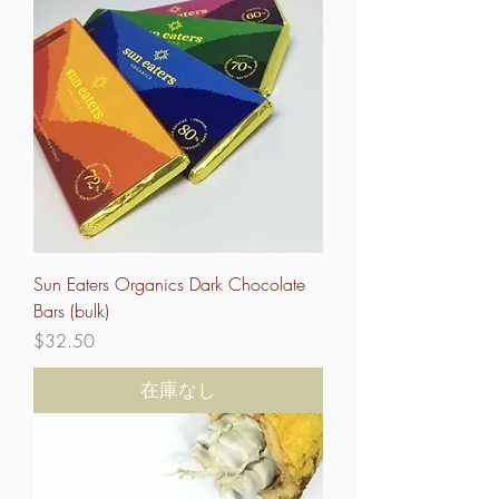
Sun Eaters Organics Dark Chocolate
Bars (bulk)
価格
$32.50
在庫なし