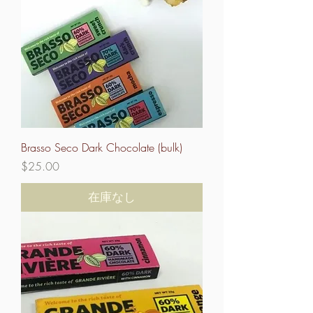
Brasso Seco Dark Chocolate (bulk)
価格
$25.00
在庫なし