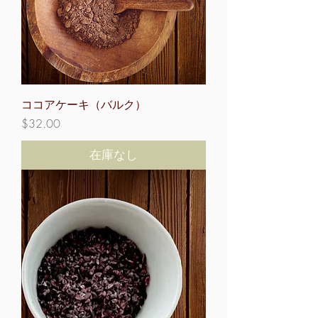
ココアケーキ（バルク）
価格
$32.00
在庫なし