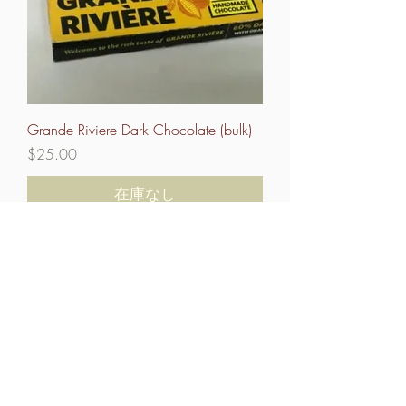
Grande Riviere Dark Chocolate (bulk)
価格
$25.00
在庫なし