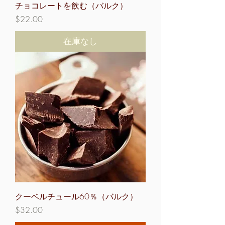
チョコレートを飲む（バルク）
価格
$22.00
在庫なし
クーベルチュール60％（バルク）
価格
$32.00