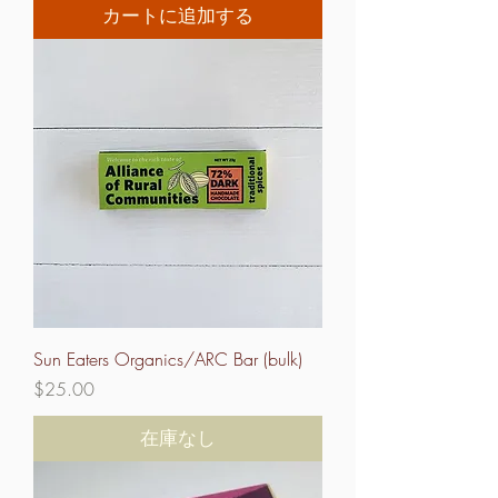
カートに追加する
Sun Eaters Organics/ARC Bar (bulk)
価格
$25.00
在庫なし