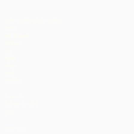
क्रॉस अटलांटिक चॉकलेट कलेक्टिव
कैमरून
कोटे डी आइवर
डोमिनिका
घाना
ग्रेनेडा
जमैका
मलावी
नाइजीरिया
St. Lucia
Tanzania
त्रिनिदाद और टोबैगो
युगांडा
अमेरीका
सदस्य जर्नल