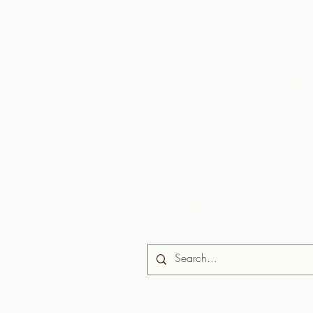
घर
दुकान
चॉकले
हमारे बारे में
समुदाय
US S
एआरस
बिचे और कुशे
ब्रासो सेको
ग्रांडे रिविएरे
News & Media
जगह खोजना