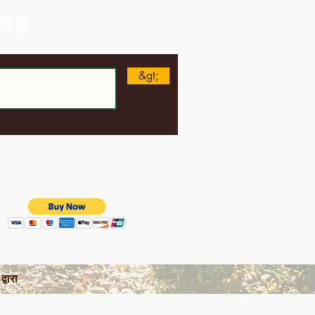
ने के
&gt;
वारा