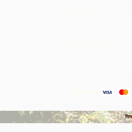
हमारे बारे में
चॉकलेट रिबेलियन एलायंस फॉर रूरल कम्य
एक परियोजना है, जो त्रिनिदाद और टोबैगो म
एक गैर-लाभकारी संगठन है।
हम सामूहिक उ
सुविधाओं के विकास में समुदायों का समर्थन करत
वे अपने भौगोलिक क्षेत्र से कच्चे माल को सं
सकते हैं। इस प्रकार बनाए गए उत्पादों को
सहयोग से ब्रांडेड, विपणन और वितरित किया ज
जिससे समुदाय के भीतर बहुत अधिक मार्जिन ह
उन्हें केवल कच्चे माल के निर्यात से प्राप्त हो
We Accept
निय