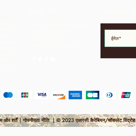
संपर्क करें
सदस्यता ले
ुनिटीज की
एलपी 12 मैडमास रोड, ब्रासो सेको
ें स्थित
विलेज, परिया, त्रिनिदाद
त्पादन
1-868-493-4358
े हैं जहां
info@chocolaterebellion.com
साधित कर
 एआरसी के
ाता है -
ोता है, जो
ता।
म और शर्तें | गोपनीयता नीति | © 2023 एआरसी कैरेबियन/चॉकलेट विद्रोह द्