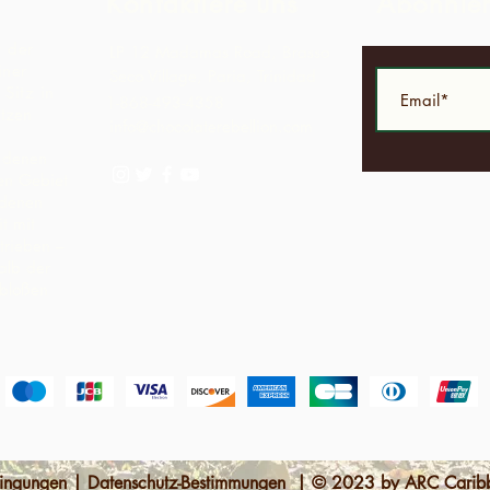
Kontaktiere uns
Abonnie
t der
LP 12 Madamas Road, Brasso
iner
Seco Village, Paria, Trinidad
Sitz in
1-868-493-4358
ützen
info@chocolaterebellion.com
n denen
hen Gebiet
ndenen
t mit
trieben –
alb der
 bloßen
dingungen | Datenschutz-Bestimmungen | © 2023 by ARC Caribb