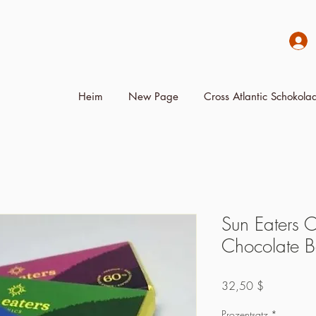
Heim
New Page
Cross Atlantic Schokolad
Sun Eaters 
Chocolate Ba
Preis
32,50 $
Prozentsatz
*