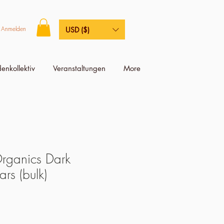
Anmelden
USD ($)
enkollektiv
Veranstaltungen
More
Organics Dark
rs (bulk)