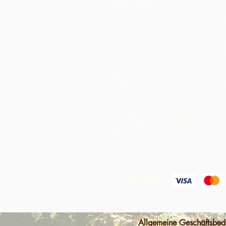
Über uns
Chocolate Rebellion ist ein Projek
Alliance for Rural Communities, e
gemeinnützigen Organisation mit 
Trinidad und Tobago.
Wir unterst
Gemeinden bei der Entwicklung
gemeinsamer Produktionsstätten, i
sie Rohstoffe aus ihrem geografisc
verarbeiten können. Die so entsta
Produkte werden in Zusammenarbei
ARC gebrandet, vermarktet und ver
was zu viel höheren Margen innerh
Community führt, als sie durch den
Export der Rohstoffe erzielt hätten.
We Accept
Allgemeine Geschäftsbe