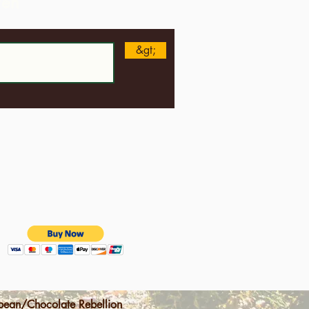
ren
&gt;
ean/Chocolate Rebellion