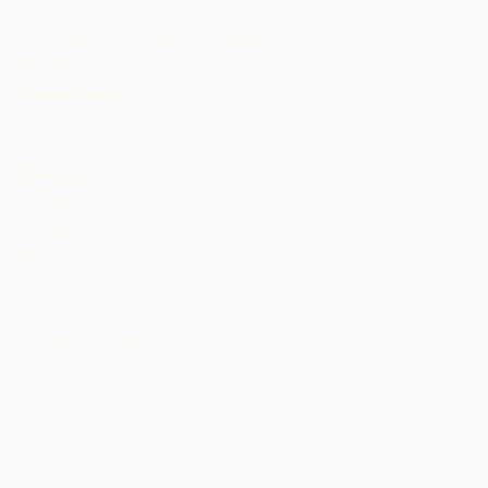
Cross Atlantic Schokoladenkollektiv
Kamerun
Elfenbeinküste
Dominica
Ghana
Grenada
Jamaika
Malawi
Nigeria
St. Lucia
Tanzania
Trinidad und Tobago
Uganda
Vereinigte Staaten von Amerika
Mitgliederzeitschrift