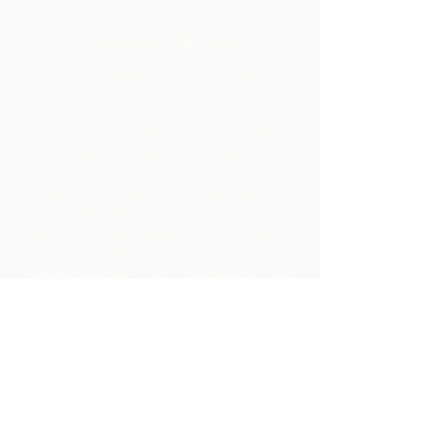
À propos de nous
Chocolate Rebellion est un projet de
l'Alliance for Rural Communities, une
organisation à but non lucratif
basée à Trinité-et-Tobago.
Nous
accompagnons les collectivités dans
leur développement de moyens de
production collectifs où elles peuvent
transformer les matières premières de
leur zone géographique. Les produits
ainsi créés sont marqués,
commercialisés et distribués en
collaboration avec ARC, ce qui
entraîne des marges beaucoup plus
élevées au sein de la communauté
qu'ils ne l'auraient réalisé en exportant
simplement les matières premières.
Nous contacter