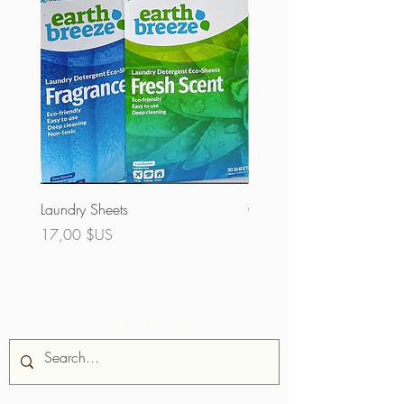
Laundry Sheets
Couverture 60% (vrac)
Prix
Prix
17,00 $US
32,00 $US
Recherche du site