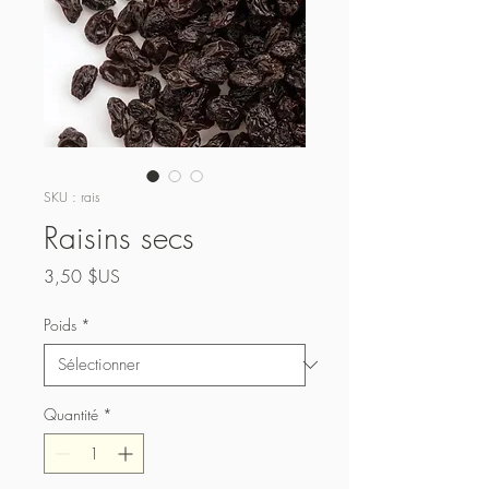
SKU : rais
Raisins secs
Prix
3,50 $US
Poids
*
Quantité
*