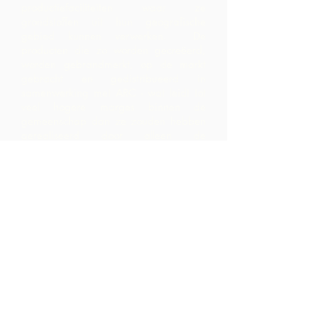
productiefaciliteiten waar ze
grondstoffen uit hun geografische
gebied kunnen verwerken. De
producten die zo worden gecreëerd,
worden gebrandmerkt, op de markt
gebracht en gedistribueerd in
samenwerking met ARC - wat leidt tot
veel hogere marges binnen de
gemeenschap dan ze zouden hebben
gerealiseerd door alleen de
grondstoffen te exporteren.
Neem contact
op
LP 12 Madamas Road, Brasso
Seco Village, Paria, Trinidad
1-868-493-4358
info@chocolaterebellion.com