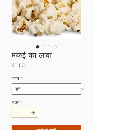
मकई का लावा
मूल्य
$1.80
वज़न
*
मात्रा
*