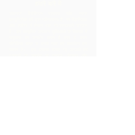
हमारे बारे में
चॉकलेट रिबेलियन एलायंस फॉर रूरल
कम्युनिटीज की एक परियोजना है, जो त्रिनिदाद
और टोबैगो में स्थित एक गैर-लाभकारी संगठन
है।
हम सामूहिक उत्पादन सुविधाओं के विकास में
समुदायों का समर्थन करते हैं जहां वे अपने
भौगोलिक क्षेत्र से कच्चे माल को संसाधित कर
सकते हैं। इस प्रकार बनाए गए उत्पादों को
एआरसी के सहयोग से ब्रांडेड, विपणन और
वितरित किया जाता है - जिससे समुदाय के भीतर
बहुत अधिक मार्जिन होता है, जो उन्हें केवल कच्चे
माल के निर्यात से प्राप्त होता।
संपर्क करें
एलपी 12 मैडमास रोड, ब्रासो सेको
विलेज, परिया, त्रिनिदाद
1-868-493-4358
info@chocolaterebellion.com