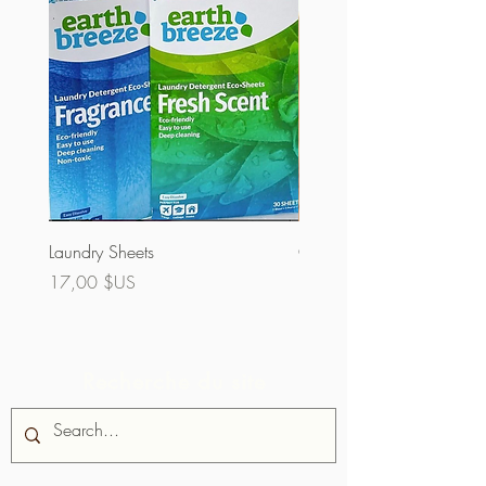
Laundry Sheets
Couverture 60% (vrac)
Prix
Prix
17,00 $US
32,00 $US
Recherche du site