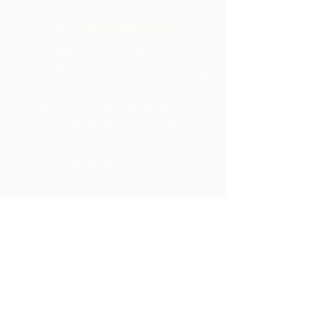
À propos de nous
Chocolate Rebellion est un projet de
l'Alliance for Rural Communities, une
organisation à but non lucratif
basée à Trinité-et-Tobago.
Nous
accompagnons les collectivités dans
leur développement de moyens de
production collectifs où elles peuvent
transformer les matières premières de
leur zone géographique. Les produits
ainsi créés sont marqués,
commercialisés et distribués en
collaboration avec ARC, ce qui
entraîne des marges beaucoup plus
élevées au sein de la communauté
qu'ils ne l'auraient réalisé en exportant
simplement les matières premières.
Nous contacter