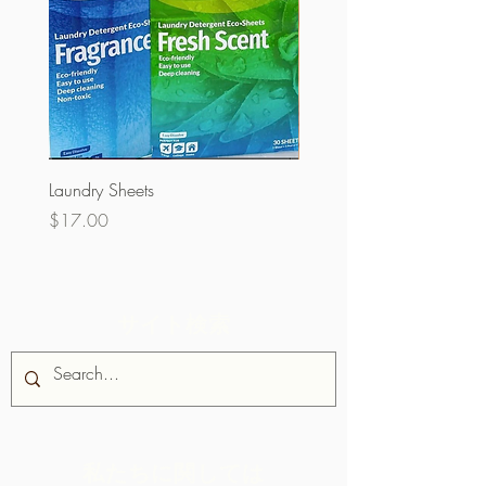
Laundry Sheets
クーベルチュール60％
ク）
価格
$17.00
価格
$32.00
サイト検索
私たちに関しては