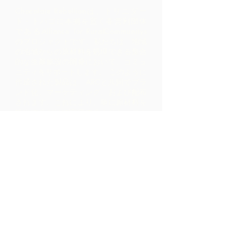
Chocolate Rebellionは、トリニダー
ド・トバゴに本拠を置く非営利団体
であるAlliance for RuralCommunitys
のプロジェクトです。
私たちは、地域
の地域からの原材料を処理できる集合
的な生産施設の開発において、コミュ
ニティをサポートします。 このように
作成された製品は、ARCと共同でブラ
ンド化、マーケティング、および配布
されます。これにより、単に原材料を
輸出するだけで実現するよりも、コミ
ュニティ内ではるかに高いマージンが
得られます。
お問い合わせ
LP 12 Madamas Road、Brasso
Seco Village、Paria、トリニダ
ード
1-868-493-4358