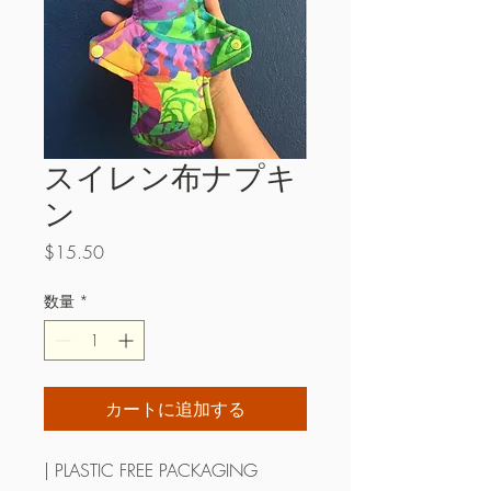
スイレン布ナプキ
ン
価
$15.50
格
数量
*
カートに追加する
| PLASTIC FREE PACKAGING