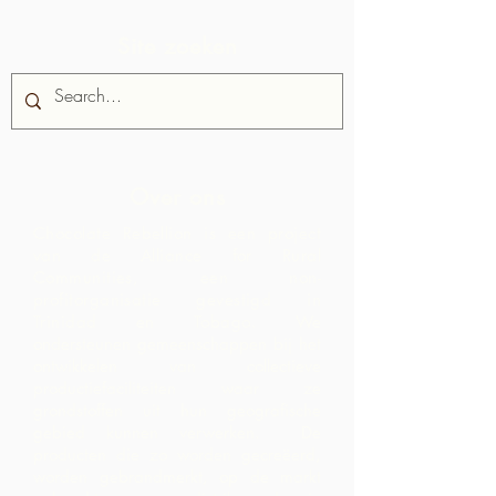
Site zoeken
Over ons
Chocolate Rebellion is een project
van de Alliance for Rural
Communities, een non-
profitorganisatie gevestigd in
Trinidad en Tobago.
We
ondersteunen gemeenschappen bij het
ontwikkelen van collectieve
productiefaciliteiten waar ze
grondstoffen uit hun geografische
gebied kunnen verwerken. De
producten die zo worden gecreëerd,
worden gebrandmerkt, op de markt