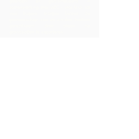
gebracht en gedistribueerd in
samenwerking met ARC - wat leidt tot
veel hogere marges binnen de
gemeenschap dan ze zouden hebben
gerealiseerd door alleen de
grondstoffen te exporteren.
Neem contact
op
LP 12 Madamas Road, Brasso
Seco Village, Paria, Trinidad
1-868-493-4358
info@chocolaterebellion.com
We Accept