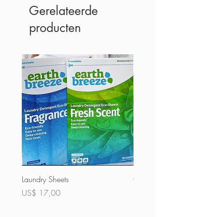
Gerelateerde
producten
Laundry Sheets
Couverture 60% (bulk)
Prijs
Prijs
US$ 17,00
US$ 32,00