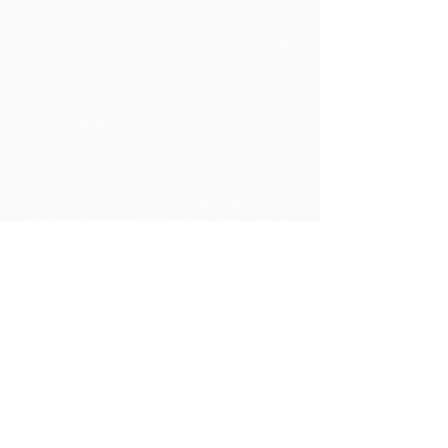
Chocolate Rebellionは、トリニダー
ド・トバゴに本拠を置く非営利団体
であるAlliance for RuralCommunitys
のプロジェクトです。
私たちは、地域
の地域からの原材料を処理できる集合
的な生産施設の開発において、コミュ
ニティをサポートします。 このように
作成された製品は、ARCと共同でブラ
ンド化、マーケティング、および配布
されます。これにより、単に原材料を
輸出するだけで実現するよりも、コミ
ュニティ内ではるかに高いマージンが
得られます。
お問い合わせ
LP 12 Madamas Road、Brasso
Seco Village、Paria、トリニダ
ード
1-868-493-4358