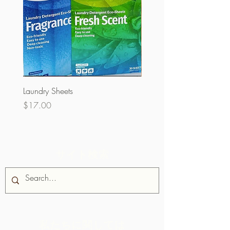
Laundry Sheets
クーベルチュール60％
ク）
価格
$17.00
価格
$32.00
サイト検索
私たちに関しては