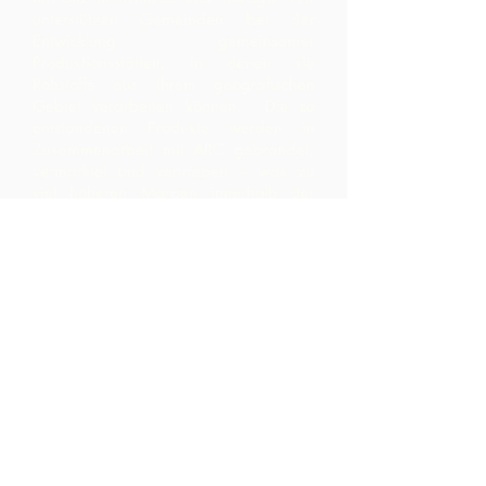
unterstützen Gemeinden bei der
Entwicklung gemeinsamer
Produktionsstätten, in denen sie
Rohstoffe aus ihrem geografischen
Gebiet verarbeiten können. Die so
entstandenen Produkte werden in
Zusammenarbeit mit ARC gebrandet,
vermarktet und vertrieben – was zu
viel höheren Margen innerhalb der
Community führt, als sie durch den
bloßen Export der Rohstoffe erzielt
hätten.
Kontaktiere uns
LP 12 Madamas Road, Brasso
Seco Village, Paria, Trinidad
1-868-493-4358
info@chocolaterebellion.com