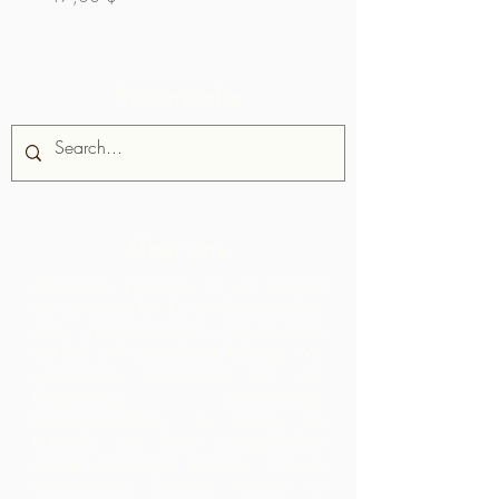
Seitensuche
Über uns
Chocolate Rebellion ist ein Projekt
der Alliance for Rural Communities,
einer gemeinnützigen Organisation
mit Sitz in Trinidad und Tobago.
Wir
unterstützen Gemeinden bei der
Entwicklung gemeinsamer
Produktionsstätten, in denen sie
Rohstoffe aus ihrem geografischen
Gebiet verarbeiten können. Die so
entstandenen Produkte werden in