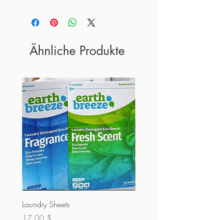
Ähnliche Produkte
Laundry Sheets
Kuvertüre 60% (Masse)
Preis
Preis
17,00 $
32,00 $