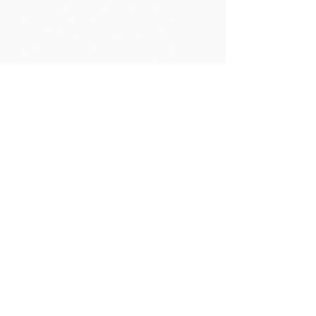
Zusammenarbeit mit ARC gebrandet,
vermarktet und vertrieben – was zu
viel höheren Margen innerhalb der
Community führt, als sie durch den
bloßen Export der Rohstoffe erzielt
hätten.
Kontaktiere uns
LP 12 Madamas Road, Brasso
Seco Village, Paria, Trinidad
1-868-493-4358
info@chocolaterebellion.com
We Accept