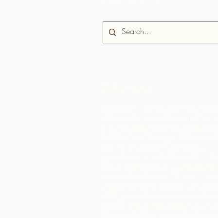
Über uns
Chocolate Rebellion ist ein Projek
Alliance for Rural Communities, e
gemeinnützigen Organisation mit 
Trinidad und Tobago.
Wir unterst
Gemeinden bei der Entwicklung
gemeinsamer Produktionsstätten, i
sie Rohstoffe aus ihrem geografisc
verarbeiten können. Die so entsta
Produkte werden in Zusammenarbei
ARC gebrandet, vermarktet und ver
was zu viel höheren Margen innerh
Community führt, als sie durch den