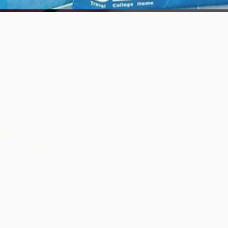
Schnellansicht
aufen
Veranstaltungen
inen & Bio-Kakaoprodukte
hop
Karibik Großhandel