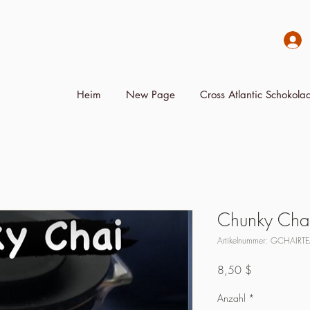
Heim
New Page
Cross Atlantic Schokolad
Chunky Chai
Artikelnummer: GCHAIRTE
Preis
8,50 $
Anzahl
*