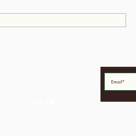
Kontaktiere uns
Abonnie
t der
LP 12 Madamas Road, Brasso
iner
Seco Village, Paria, Trinidad
Sitz in
1-868-493-4358
ützen
info@chocolaterebellion.com
n denen
hen Gebiet
ndenen
t mit
trieben –
alb der
 bloßen