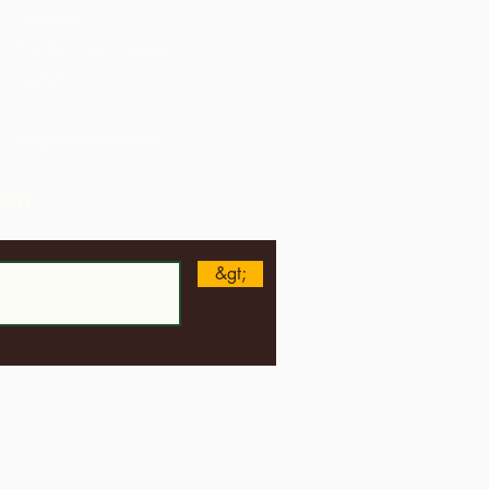
Tanzania
Trinidad und Tobago
Uganda
Vereinigte Staaten von Amerika
Mitgliederzeitschrift
ren
&gt;