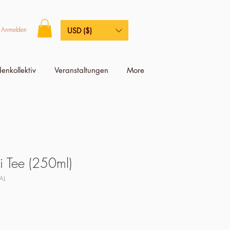
Anmelden
USD ($)
enkollektiv
Veranstaltungen
More
 Tee (250ml)
AL