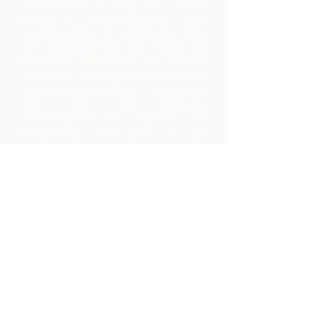
organisation à but non lucratif
basée à Trinité-et-Tobago.
Nous
accompagnons les collectivités dans
leur développement de moyens de
production collectifs où elles peuvent
transformer les matières premières de
leur zone géographique. Les produits
ainsi créés sont marqués,
commercialisés et distribués en
collaboration avec ARC, ce qui
entraîne des marges beaucoup plus
élevées au sein de la communauté
qu'ils ne l'auraient réalisé en exportant
simplement les matières premières.
Nous contacter
LP 12 Madamas Road, Brasso
Seco Village, Paria, Trinidad
1-868-493-4358
info@chocolaterebellion.com