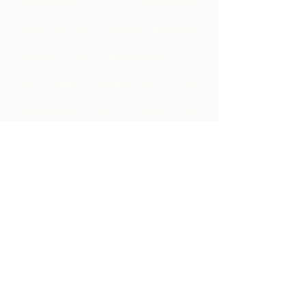
grondstoffen uit hun geografische
gebied kunnen verwerken. De
producten die zo worden gecreëerd,
worden gebrandmerkt, op de markt
gebracht en gedistribueerd in
samenwerking met ARC - wat leidt tot
veel hogere marges binnen de
gemeenschap dan ze zouden hebben
gerealiseerd door alleen de
grondstoffen te exporteren.
Neem contact
op
LP 12 Madamas Road, Brasso
Seco Village, Paria, Trinidad
1-868-493-4358
info@chocolaterebellion.com
We Accept