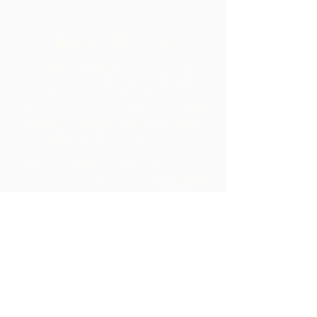
私たちに関しては
Chocolate Rebellionは、トリニダー
ド・トバゴに本拠を置く非営利団体
であるAlliance for RuralCommunitys
のプロジェクトです。
私たちは、地域
の地域からの原材料を処理できる集合
的な生産施設の開発において、コミュ
ニティをサポートします。 このように
作成された製品は、ARCと共同でブラ
ンド化、マーケティング、および配布
されます。これにより、単に原材料を
輸出するだけで実現するよりも、コミ
ュニティ内ではるかに高いマージンが
得られます。
お問い合わせ
LP 12 Madamas Road、Brasso