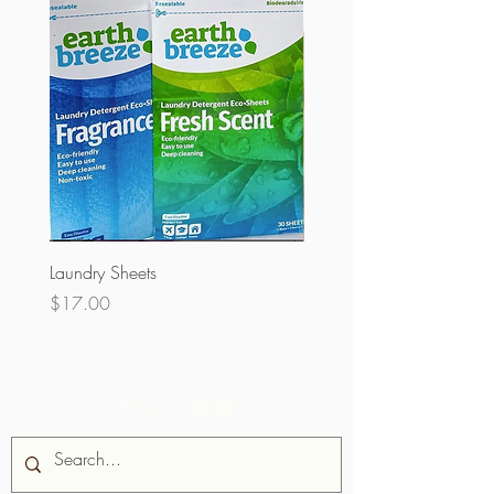
Laundry Sheets
クーベルチュール60％
ク）
価格
$17.00
価格
$32.00
サイト検索