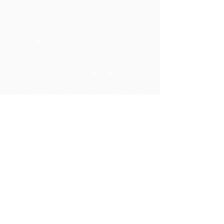
mit Sitz in Trinidad und Tobago.
Wir
unterstützen Gemeinden bei der
Entwicklung gemeinsamer
Produktionsstätten, in denen sie
Rohstoffe aus ihrem geografischen
Gebiet verarbeiten können. Die so
entstandenen Produkte werden in
Zusammenarbeit mit ARC gebrandet,
vermarktet und vertrieben – was zu
viel höheren Margen innerhalb der
Community führt, als sie durch den
bloßen Export der Rohstoffe erzielt
hätten.
Kontaktiere uns
LP 12 Madamas Road, Brasso
Seco Village, Paria, Trinidad
1-868-493-4358
info@chocolaterebellion.com