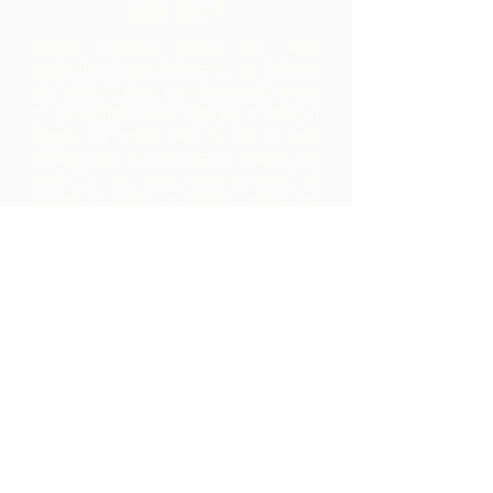
हमारे बारे में
चॉकलेट रिबेलियन एलायंस फॉर रूरल
कम्युनिटीज की एक परियोजना है, जो त्रिनिदाद
और टोबैगो में स्थित एक गैर-लाभकारी संगठन
है।
हम सामूहिक उत्पादन सुविधाओं के विकास में
समुदायों का समर्थन करते हैं जहां वे अपने
भौगोलिक क्षेत्र से कच्चे माल को संसाधित कर
सकते हैं। इस प्रकार बनाए गए उत्पादों को
एआरसी के सहयोग से ब्रांडेड, विपणन और
वितरित किया जाता है - जिससे समुदाय के भीतर
बहुत अधिक मार्जिन होता है, जो उन्हें केवल कच्चे
माल के निर्यात से प्राप्त होता।
संपर्क करें
एलपी 12 मैडमास रोड, ब्रासो सेको
विलेज, परिया, त्रिनिदाद
1-868-493-4358
info@chocolaterebellion.com