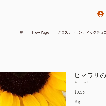
家
New Page
クロスアトランティックチョ
ヒマワリ
SKU： sunf
価
$3.25
格
重さ
*