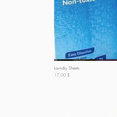
Laundry Sheets
Preis
17,00 $
Heim
Eink
Pral
Über uns