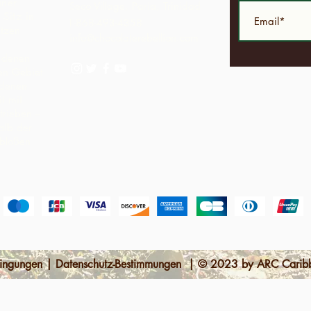
iner
Seco Village, Paria, Trinidad
Sitz in
1-868-493-4358
ützen
info@chocolaterebellion.com
n denen
hen Gebiet
ndenen
t mit
trieben –
alb der
 bloßen
dingungen | Datenschutz-Bestimmungen | © 2023 by ARC Caribb