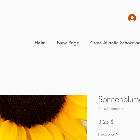
Heim
New Page
Cross Atlantic Schokolad
Sonnenblum
Artikelnummer: sunf
Preis
3,25 $
Gewicht
*