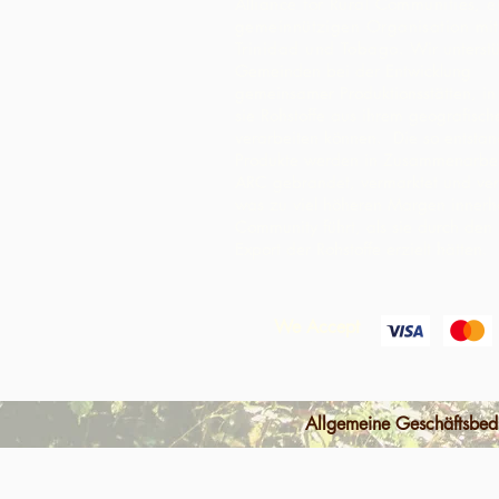
Alliance for Rural Communities, e
gemeinnützigen Organisation mit 
Trinidad und Tobago.
Wir unterst
Gemeinden bei der Entwicklung
gemeinsamer Produktionsstätten, i
sie Rohstoffe aus ihrem geografisc
verarbeiten können. Die so entsta
Produkte werden in Zusammenarbei
ARC gebrandet, vermarktet und ver
was zu viel höheren Margen innerh
Community führt, als sie durch den
Export der Rohstoffe erzielt hätten.
We Accept
Allgemeine Geschäftsbe