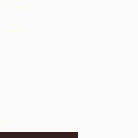
Elfenbeinküste
Dominica
Ghana
Grenada
Jamaika
Malawi
Nigeria
St. Lucia
Tanzania
Trinidad und Tobago
Uganda
Vereinigte Staaten von Amerika
Mitgliederzeitschrift
ren