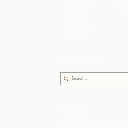
Gemeinschaften
US S
ARC 
Biche & Cush
Brasso Seco
Grande Rivière
News & Media
Seitensuche
Über uns
Chocolate Rebellion ist ein Projek