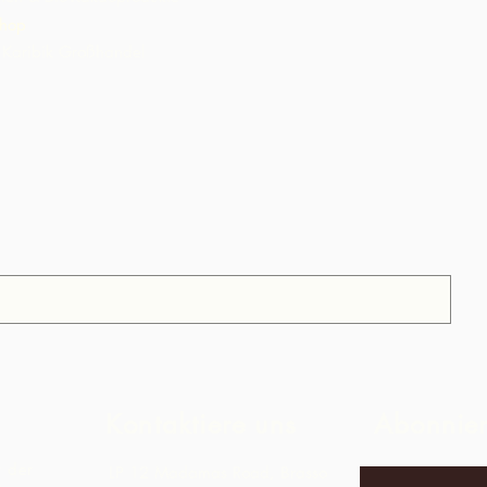
hop
Karibik Großhandel
Kontaktiere uns
Abonnie
t der
LP 12 Madamas Road, Brasso