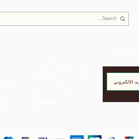
الإشتراك
اتصل بنا
تمرد الش
LP 12 Madamas Road، Brasso
أجل ال
Seco Village، Paria، Trinidad
ربحية مق
1-868-493-4358
المجتمع
info@chocolaterebellion.com
حيث يمكن
الج
مما يؤدي 
مما كانت ستدركه بمجرد تصدير المواد الخام.