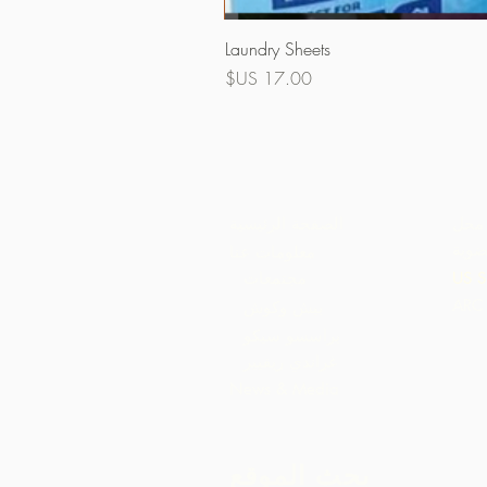
Laundry Sheets
السعر
محل
الصفحة الرئيسية
ضوية
معلومات عنا
US S
مجتمعات
بيش وكوش
براسسو سيكو
غراندي ريفيير
News & Media
بحث الموقع