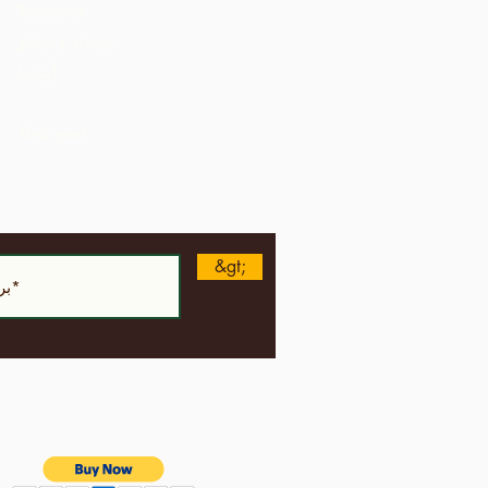
Tanzania
ترينداد وتوباغو
أوغندا
الولايات المتحدة الأمريكية
عضو مجلة
&gt;