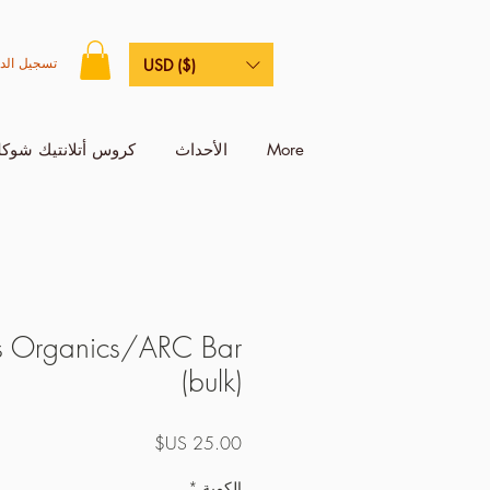
تسجيل الد
USD ($)
More
الأحداث
كروس أتلانتيك شوكل
rs Organics/ARC Bar
(bulk)
السعر
الكمية
*