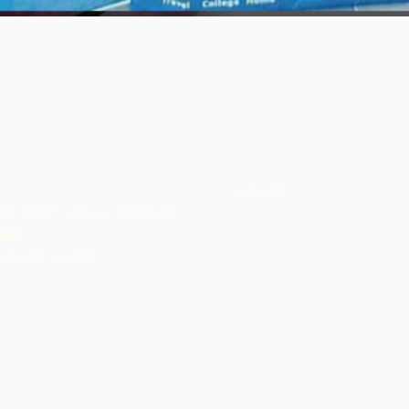
العرض السريع
الأحداث
الشوكولاتة ومنتجات الكاكاو الع
hop
ARC الكاريبي بالجملة