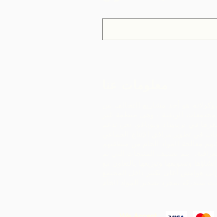
معلومات عنا
وكولاتة هو أحد مشاريع التحالف من
مجتمعات الريفية ، وهي منظمة غير
رها في ترينيداد وتوباغو.
نحن ندعم
ات في تطوير مرافق الإنتاج الجماعي
هم معالجة المواد الخام من منطقتهم
غرافية. يتم تصنيف المنتجات التي تم
إنشاؤها وتسويقها وتوزيعها بالتعاون مع ARC -
إلى هوامش أعلى بكثير داخل المجتمع
We Accept