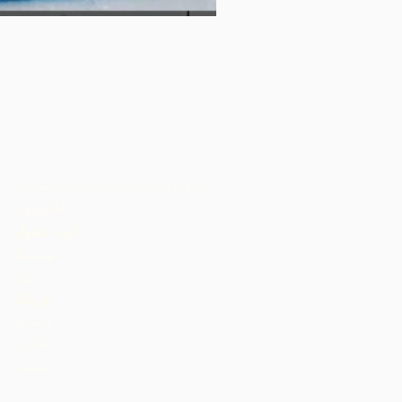
كروس أتلانتيك شوكليت كوليكتيف
الكاميرون
كوت ديفوار
دومينيكا
غانا
غرينادا
جامايكا
ملاوي
نيجيريا
St. Lucia