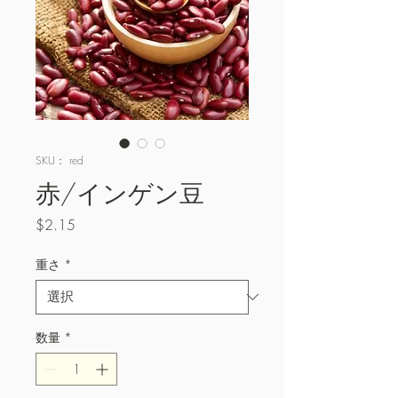
SKU： red
赤/インゲン豆
価
$2.15
格
重さ
*
数量
*