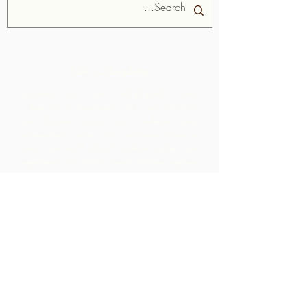
معلومات عنا
تمرد الشوكولاتة هو أحد مشاريع
التحالف من أجل المجتمعات الريفية ،
وهي منظمة غير ربحية مقرها في
ترينيداد وتوباغو.
نحن ندعم المجتمعات
في تطوير مرافق الإنتاج الجماعي حيث
يمكنهم معالجة المواد الخام من منطقتهم
الجغرافية. يتم تصنيف المنتجات التي تم
إنشاؤها وتسويقها وتوزيعها بالتعاون مع
ARC - مما يؤدي إلى هوامش أعلى بكثير
داخل المجتمع مما كانت ستدركه بمجرد
تصدير المواد الخام.
اتصل بنا
LP 12 Madamas Road، Brasso